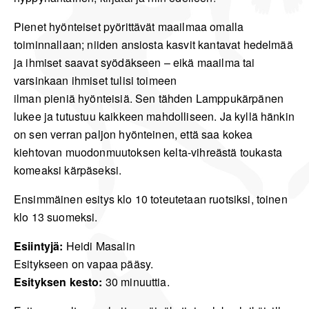
Pienet hyönteiset pyörittävät maailmaa omalla
toiminnallaan; niiden ansiosta kasvit kantavat hedelmää
ja ihmiset saavat syödäkseen – eikä maailma tai
varsinkaan ihmiset tulisi toimeen
ilman pieniä hyönteisiä. Sen tähden Lamppukärpänen
lukee ja tutustuu kaikkeen mahdolliseen. Ja kyllä hänkin
on sen verran paljon hyönteinen, että saa kokea
kiehtovan muodonmuutoksen kelta-vihreästä toukasta
komeaksi kärpäseksi.
Ensimmäinen esitys klo 10 toteutetaan ruotsiksi, toinen
klo 13 suomeksi.
Esiintyjä:
Heidi Masalin
Esitykseen on vapaa pääsy.
Esityksen kesto:
30 minuuttia.