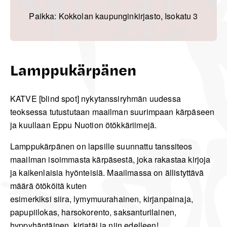
Paikka: Kokkolan kaupunginkirjasto, Isokatu 3
Lamppukärpänen
KATVE [blind spot] nykytanssiryhmän uudessa
teoksessa tutustutaan maailman suurimpaan kärpäseen
ja kuullaan Eppu Nuotion ötökkäriimejä.
Lamppukärpänen on lapsille suunnattu tanssiteos
maailman isoimmasta kärpäsestä, joka rakastaa kirjoja
ja kaikenlaisia hyönteisiä. Maailmassa on ällistyttävä
määrä ötököitä kuten
esimerkiksi siira, lymymuurahainen, kirjanpainaja,
papupiilokas, harsokorento, saksanturilainen,
hyppyhäntäinen, kirjatäi ja niin edelleen!