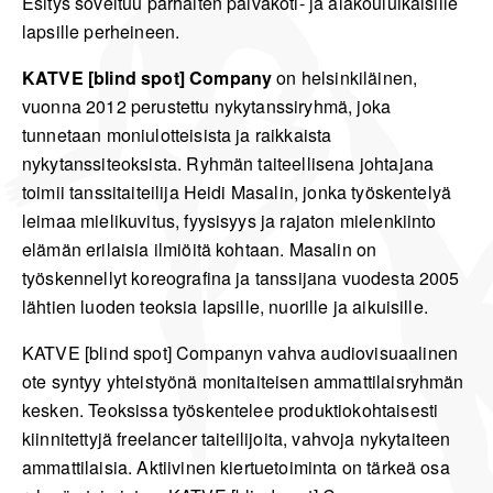
Esitys soveltuu parhaiten päiväkoti- ja alakouluikäisille
lapsille perheineen.
KATVE [blind spot] Company
on helsinkiläinen,
vuonna 2012 perustettu nykytanssiryhmä, joka
tunnetaan moniulotteisista ja raikkaista
nykytanssiteoksista. Ryhmän taiteellisena johtajana
toimii tanssitaiteilija Heidi Masalin, jonka työskentelyä
leimaa mielikuvitus, fyysisyys ja rajaton mielenkiinto
elämän erilaisia ilmiöitä kohtaan. Masalin on
työskennellyt koreografina ja tanssijana vuodesta 2005
lähtien luoden teoksia lapsille, nuorille ja aikuisille.
KATVE [blind spot] Companyn vahva audiovisuaalinen
ote syntyy yhteistyönä monitaiteisen ammattilaisryhmän
kesken. Teoksissa työskentelee produktiokohtaisesti
kiinnitettyjä freelancer taiteilijoita, vahvoja nykytaiteen
ammattilaisia. Aktiivinen kiertuetoiminta on tärkeä osa