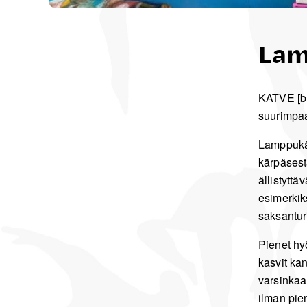
Lam
KATVE [bl
suurimpaa
Lamppukär
kärpäsest
ällistyttä
esimerkik
saksanturi
Pienet hy
kasvit ka
varsinkaa
ilman pie