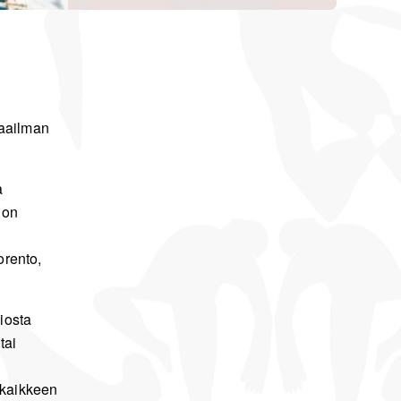
maailman
a
 on
orento,
iosta
tai
 kaikkeen