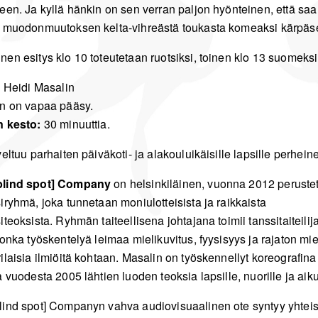
een. Ja kyllä hänkin on sen verran paljon hyönteinen, että sa
 muodonmuutoksen kelta-vihreästä toukasta komeaksi kärpäse
en esitys klo 10 toteutetaan ruotsiksi, toinen klo 13 suomeksi
:
Heidi Masalin
n on vapaa pääsy.
n kesto:
30 minuuttia.
eltuu parhaiten päiväkoti- ja alakouluikäisille lapsille perhein
lind spot] Company
on helsinkiläinen, vuonna 2012 perustet
iryhmä, joka tunnetaan moniulotteisista ja raikkaista
teoksista. Ryhmän taiteellisena johtajana toimii tanssitaiteilij
onka työskentelyä leimaa mielikuvitus, fyysisyys ja rajaton mie
ilaisia ilmiöitä kohtaan. Masalin on työskennellyt koreografina
 vuodesta 2005 lähtien luoden teoksia lapsille, nuorille ja aikui
ind spot] Companyn vahva audiovisuaalinen ote syntyy yhtei