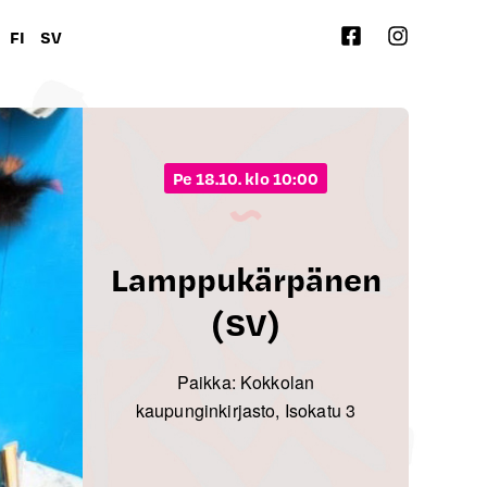
FI
SV
pe 18.10. klo 10:00
Lamppukärpänen
(SV)
Paikka: Kokkolan
kaupunginkirjasto, Isokatu 3