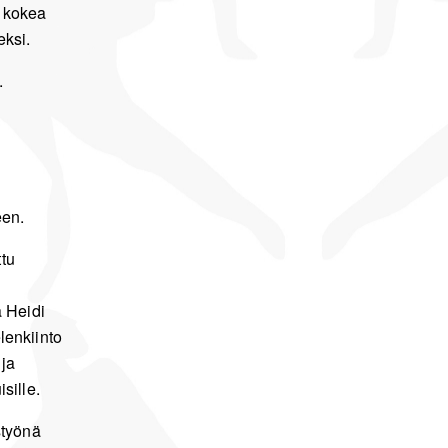
a kokea
ksi.
.
een.
tu
a Heidi
lenkiinto
 ja
sille.
styönä