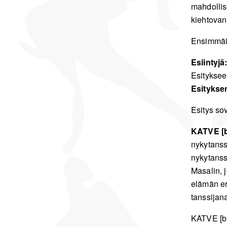
mahdollis
kiehtovan
Ensimmäin
Esiintyjä
Esityksee
Esitykse
Esitys sov
KATVE [b
nykytanss
nykytanssi
Masalin, j
elämän er
tanssijana
KATVE [bl