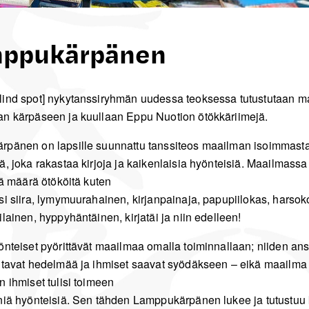
ppukärpänen
ind spot] nykytanssiryhmän uudessa teoksessa tutustutaan 
n kärpäseen ja kuullaan Eppu Nuotion ötökkäriimejä.
pänen on lapsille suunnattu tanssiteos maailman isoimmast
ä, joka rakastaa kirjoja ja kaikenlaisia hyönteisiä. Maailmassa
vä määrä ötököitä kuten
si siira, lymymuurahainen, kirjanpainaja, papupiilokas, harsok
lainen, hyppyhäntäinen, kirjatäi ja niin edelleen!
önteiset pyörittävät maailmaa omalla toiminnallaan; niiden ans
ntavat hedelmää ja ihmiset saavat syödäkseen – eikä maailma 
n ihmiset tulisi toimeen
niä hyönteisiä. Sen tähden Lamppukärpänen lukee ja tutustuu